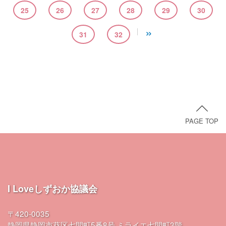
25
26
27
28
29
30
»
31
32
PAGE TOP
I Loveしずおか協議会
〒420-0035
静岡県静岡市葵区七間町5番8号 ミライエ七間町3階