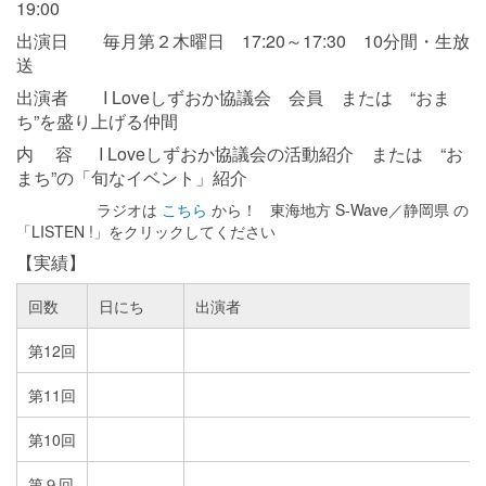
19:00
出演日 毎月第２木曜日 17:20～17:30 10分間・生放
送
出演者 I Loveしずおか協議会 会員 または “おま
ち”を盛り上げる仲間
内 容 I Loveしずおか協議会の活動紹介 または “お
まち”の「旬なイベント」紹介
ラジオは
こちら
から！ 東海地方 S-Wave／静岡県 の
「LISTEN !」をクリックしてください
【実績】
回数
日にち
出演者
第12回
第11回
第10回
第９回