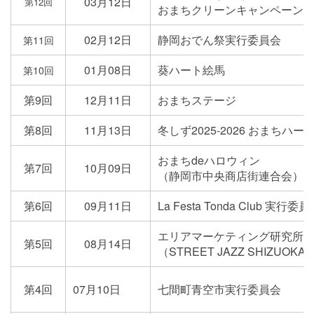
03月12日
第12回
おまちクリーンキャンペーン
02月12日
静岡おでん祭実行委員会
第11回
01月08日
葵ハート絵馬
第10回
第9回
12月11日
おまちステージ
第8回
11月13日
冬しず2025-2026 おまちハ
おまちdeハロウィン
第7回
10月09日
（静岡市中央商店街連合会）
第6回
09月11日
La Festa Tonda Club 実行委
エリアマーケティング研究所
第5回
08月14日
（STREET JAZZ SHIZUOKA 
第4回
07月10日
七間町青空市実行委員会