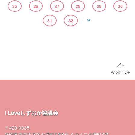
25
26
27
28
29
30
»
31
32
PAGE TOP
I Loveしずおか協議会
〒420-0035
静岡県静岡市葵区七間町5番8号 ミライエ七間町3階