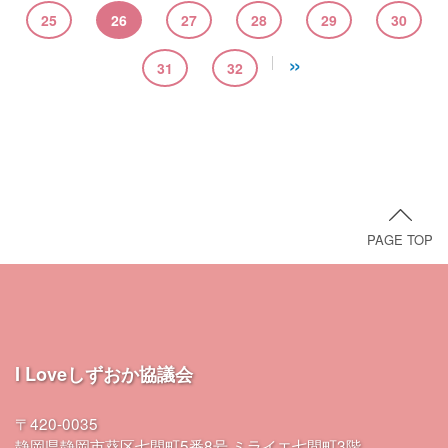
25
26
27
28
29
30
»
31
32
PAGE TOP
I Loveしずおか協議会
〒420-0035
静岡県静岡市葵区七間町5番8号 ミライエ七間町3階