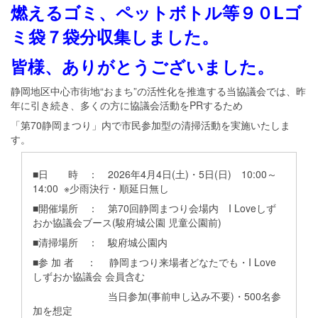
燃えるゴミ、ペットボトル等９０Lゴ
ミ袋７袋分収集しました。
皆様、ありがとうございました。
静岡地区中心市街地“おまち”の活性化を推進する当協議会では、昨
年に引き続き、多くの方に協議会活動をPRするため
「第70静岡まつり」内で市民参加型の清掃活動を実施いたしま
す。
■日 時 ： 2026年4月4日(土)・5日(日) 10:00～
14:00 ※少雨決行・順延日無し
■開催場所 ： 第70回静岡まつり会場内 I Loveしず
おか協議会ブース(駿府城公園 児童公園前)
■清掃場所 ： 駿府城公園内
■参 加 者 ： 静岡まつり来場者どなたでも・I Love
しずおか協議会 会員含む
当日参加(事前申し込み不要)・500名参
加を想定