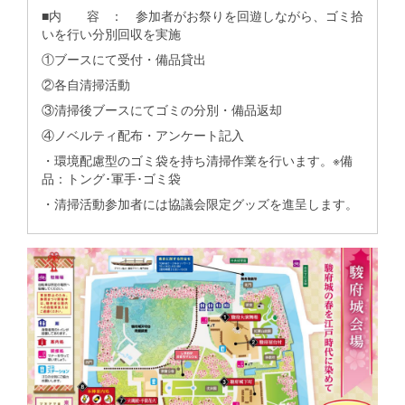
■内 容 ： 参加者がお祭りを回遊しながら、ゴミ拾
いを行い分別回収を実施
①ブースにて受付・備品貸出
②各自清掃活動
③清掃後ブースにてゴミの分別・備品返却
④ノベルティ配布・アンケート記入
・環境配慮型のゴミ袋を持ち清掃作業を行います。※備
品：トング･軍手･ゴミ袋
・清掃活動参加者には協議会限定グッズを進呈します。