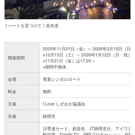
↑ハートを見つけて！並木道
2025年11月21日（金）～ 2026年2月15日（日）16
※12月13日（土）～ 2026年1月12日（月・祝）は
開催期間
※11月21日（金）は17:20 ~
※期間中無休
会場
青葉シンボルロード
料金
無料
主催
I Love しずおか協議会
共催
静岡市
日専連カード、創造舎、JT静岡支社、アイワグ
駿河屋、Daiichi-TV、SBSプロモーション、NT