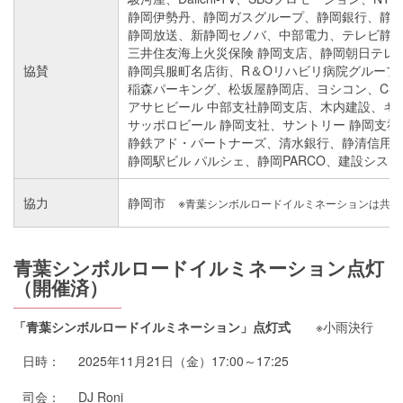
静岡伊勢丹、静岡ガスグループ、静岡銀行、静
静岡放送、新静岡セノバ、中部電力、テレビ静岡、
三井住友海上火災保険 静岡支店、静岡朝日テレ
協賛
静岡呉服町名店街、R＆Oリハビリ病院グループ
稲森パーキング、松坂屋静岡店、ヨシコン、CS
アサヒビール 中部支社静岡支店、木内建設、キ
サッポロビール 静岡支社、サントリー 静岡支
静鉄アド・パートナーズ、清水銀行、静清信用金
静岡駅ビル パルシェ、静岡PARCO、建設システ
協力
静岡市 ※
青葉シンボルロードイルミネーションは共催
青葉シンボルロードイルミネーション点灯
（開催済）
「青葉シンボルロードイルミネーション」点灯式
※小雨決行
日時：
2025年11月21日（金）17:00～17:25
司会：
DJ Roni