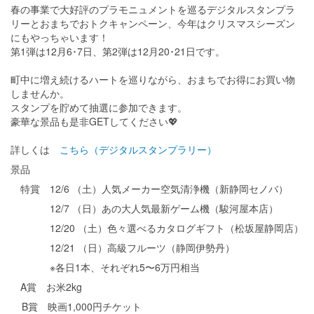
春の事業で大好評のプラモニュメントを巡るデジタルスタンプラ
リーとおまちでおトクキャンペーン、今年はクリスマスシーズン
にもやっちゃいます！
第1弾は12月6･7日、第2弾は12月20･21日です。
町中に増え続けるハートを巡りながら、おまちでお得にお買い物
しませんか。
スタンプを貯めて抽選に参加できます。
豪華な景品も是非GETしてください💖
詳しくは
こちら（デジタルスタンプラリー）
景品
特賞
12/6
（土）人気メーカー空気清浄機（新静岡セノバ）
12/7
（日）あの大人気最新ゲーム機（駿河屋本店）
12/20
（土）色々選べるカタログギフト（松坂屋静岡店）
12/21
（日）高級フルーツ（静岡伊勢丹）
※各日
1
本、それぞれ
5
〜
6
万円相当
A
賞 お米
2kg
B
賞 映画
1,000
円チケット