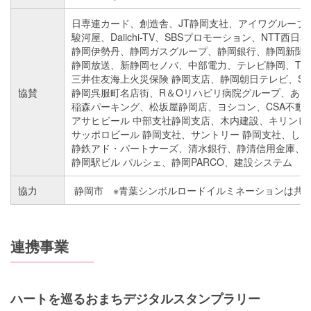
日専連カード、創造舎、JT静岡支社、アイワグループ
駿河屋、Daiichi-TV、SBSプロモーション、NTT西日
静岡伊勢丹、静岡ガスグループ、静岡銀行、静岡新聞
静岡放送、新静岡セノバ、中部電力、テレビ静岡、TOK
三井住友海上火災保険 静岡支店、静岡朝日テレビ、S
協賛
静岡呉服町名店街、R＆Oリハビリ病院グループ、あい
稲森パーキング、松坂屋静岡店、ヨシコン、CSA不動
アサヒビール 中部支社静岡支店、木内建設、キリンビ
サッポロビール 静岡支社、サントリー 静岡支社、し
静鉄アド・パートナーズ、清水銀行、静清信用金庫、東
静岡駅ビル パルシェ、静岡PARCO、建設システム
協力
静岡市 ※青葉シンボルロードイルミネーションは共
連携事業
ハートを巡るおまちデジタルスタンプラリー