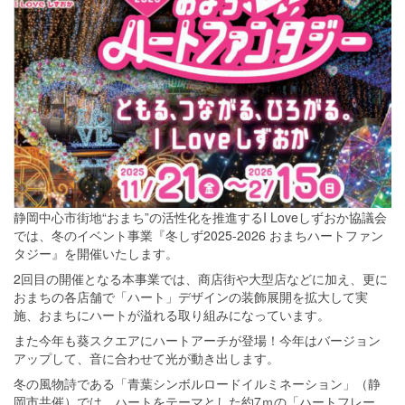
静岡中心市街地“おまち”の活性化を推進するI Loveしずおか協議会
では、冬のイベント事業『冬しず2025-2026 おまちハートファン
タジー』を開催いたします。
2
回目の開催となる本事業では、商店街や大型店などに加え、更に
おまちの各店舗で「ハート」デザインの装飾展開を拡大して実
施、おまちにハートが溢れる取り組みになっています。
また今年も葵スクエアにハートアーチが登場！今年はバージョン
アップして、音に合わせて光が動き出します。
冬の風物詩である「青葉シンボルロードイルミネーション」（静
岡市共催）では、ハートをテーマとした約7ｍの「ハートフレー