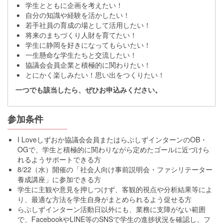
学生とともに企画を考えたい！
自分の知識や経験を活かしたい！
若手社員の育成の場として活用したい！
将来のまちづくり人財を育てたい！
学生に静岡を好きになってもらいたい！
一生懸命な学生たちと交流したい！
協議会会員企業と積極的に関わりたい！
とにかく楽しみたい！思い出をつくりたい！
一つでも該当したら、ぜひお申込みください。
参加条件
I Loveしずおか協議会会員またはらぶしずインターンのOB・
OGで、学生と積極的に関わりながら定めたゴールに近づけら
れるようサポートできる方
8/22（水）開催の「社会人向け事前説明会・ファシリテーター
養成講座」に参加できる方
学生に主観や意見を押しつけず、客観的視点や分析結果等によ
り、最適な方法を学生自身がまとめられるよう促せる方
らぶしずインターン活動日以外にも、業務に支障がない範囲
で、FacebookやLINE等のSNSで 学生の進捗状況を確認し、フ