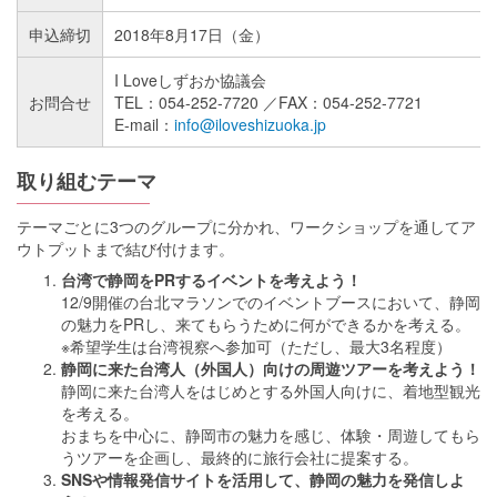
申込締切
2018年8月17日（金）
I Loveしずおか協議会
お問合せ
TEL：054-252-7720 ／FAX：054-252-7721
E-mail：
info@iloveshizuoka.jp
取り組むテーマ
テーマごとに3つのグループに分かれ、ワークショップを通してア
ウトプットまで結び付けます。
台湾で静岡をPRするイベントを考えよう！
12/9開催の台北マラソンでのイベントブースにおいて、静岡
の魅力をPRし、来てもらうために何が できるかを考える。
※希望学生は台湾視察へ参加可 （ただし、最大3名程度）
静岡に来た台湾人（外国人）向けの周遊ツアーを考えよう！
静岡に来た台湾人をはじめとする 外国人向けに、着地型観光
を考える。
おまちを中心に、静岡市の魅力を 感じ、体験・周遊してもら
うツアーを企画し、最終的に旅行会社に提案する。
SNSや情報発信サイトを活用して、静岡の魅力を発信しよ