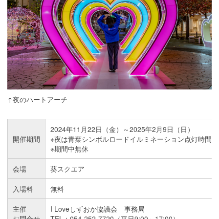
↑夜のハートアーチ
2024年11月22日（金）～2025年2月9日（日）
開催期間
※夜は青葉シンボルロードイルミネーション点灯時間に合わせ
※期間中無休
会場
葵スクエア
入場料
無料
主催
I Loveしずおか協議会 事務局
お問合せ
TEL：054-252-7720（平日9:00～17:00）