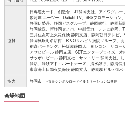
日専連カード、創造舎、JT静岡支社、アイワグループ
駿河屋 エーツー、Daiichi-TV、SBSプロモーション、
静岡伊勢丹、静岡ガスグループ、静岡銀行、静岡新聞
静岡放送、新静岡セノバ、中部電力、テレビ静岡、TOK
三井住友海上火災保険 静岡支店、静岡朝日テレビ、S
協賛
静岡呉服町名店街、R＆Oリハビリ病院グループ、あい
稲森パーキング、松坂屋静岡店、ヨシコン、リコージャ
アサヒビール 静岡支店、SDTエンタープライズ、木内
サッポロビール 静岡支社、サントリー 静岡支社、し
静活、静鉄アド・パートナーズ、清水銀行、静清信用
東京海上日動火災保険 静岡支店、静岡駅ビル パルシェ、
協力
静岡市 ※
青葉シンボルロードイルミネーションは共催
会場地図