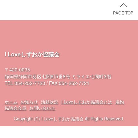
PAGE TOP
I Loveしずおか協議会
〒420-0035
静岡県静岡市葵区七間町5番8号 ミライエ七間町3階
TEL:054-252-7720 / FAX:054-252-7721
ホーム
お知らせ
活動状況
I Loveしずおか協議会とは
規約
協議会会員
お問い合わせ
Copyright (C) I Loveしずおか協議会 All Rights Reserved.