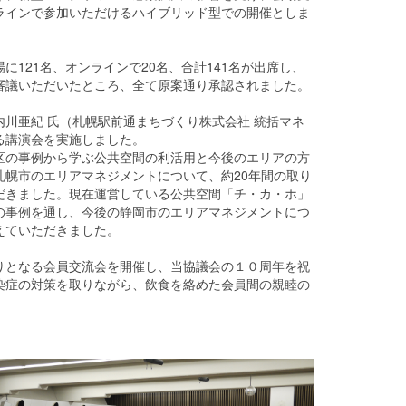
ラインで参加いただけるハイブリッド型での開催としま
に121名、オンラインで20名、合計141名が出席し、
審議いただいたところ、全て原案通り承認されました。
内川亜紀 氏（札幌駅前通まちづくり株式会社 統括マネ
る講演会を実施しました。
区の事例から学ぶ公共空間の利活用と今後のエリアの方
札幌市のエリアマネジメントについて、約20年間の取り
だきました。現在運営している公共空間「チ・カ・ホ」
の事例を通し、今後の静岡市のエリアマネジメントにつ
えていただきました。
りとなる会員交流会を開催し、当協議会の１０周年を祝
染症の対策を取りながら、飲食を絡めた会員間の親睦の
。