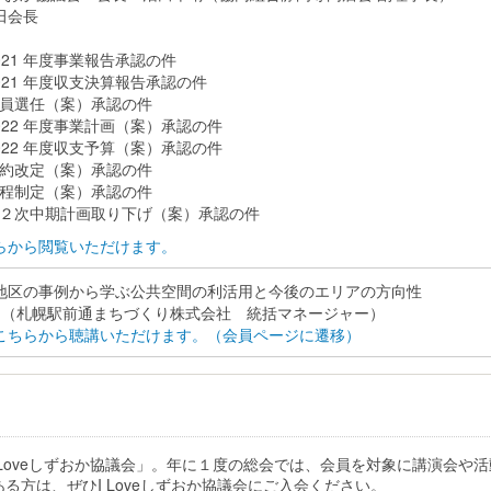
田会長
21 年度事業報告承認の件
21 年度収支決算報告承認の件
員選任（案）承認の件
22 年度事業計画（案）承認の件
22 年度収支予算（案）承認の件
約改定（案）承認の件
程制定（案）承認の件
２次中期計画取り下げ（案）承認の件
らから閲覧いただけます。
地区の事例から学ぶ公共空間の利活用と今後のエリアの方向性
氏 （札幌駅前通まちづくり株式会社 統括マネージャー）
こちらから聴講いただけます。（会員ページに遷移）
I Loveしずおか協議会」。年に１度の総会では、会員を対象に講演会
方は、ぜひI Loveしずおか協議会にご入会ください。