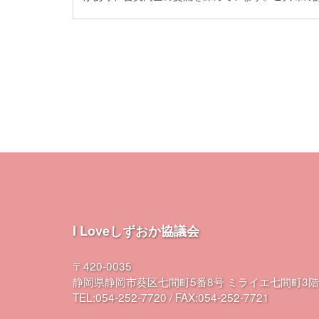
I Loveしずおか協議会
〒420-0035
静岡県静岡市葵区七間町5番8号 ミライエ七間町3階
TEL:054-252-7720 / FAX:054-252-7721