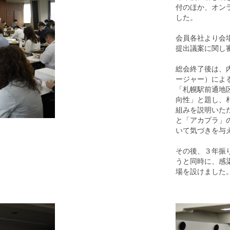
付のほか、オン
した。
会員各社より会場
提出議案に関し
総会終了後は、
ージャー）によ
「札幌駅前通地
向性」と題し、
組みを説明いた
と「アカプラ」
いて気づきを与
その後、３年振
うと同時に、感
場を設けました