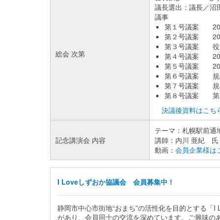
議長選出：議長／沼
議事
第１号議案 20
第２号議案 20
第３号議案 役
総会 次第
第４号議案 20
第５号議案 20
第６号議案 規
第７号議案 規
第８号議案 第
決議後資料はこち
テーマ：札幌駅前通
記念講演会 内容
講師：内川 亜紀 
動画：
会員企業様は
I Loveしずおか協議会 会員募集中！
静岡市中心市街地“おまち”の活性化を目的とする「
があり、会員同士の交流を深めています。ご興味のある