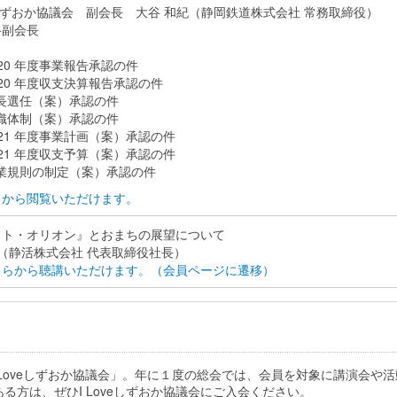
veしずおか協議会 副会長 大谷 和紀（静岡鉄道株式会社 常務取締役）
谷副会長
0 年度事業報告承認の件
20 年度収支決算報告承認の件
長選任（案）承認の件
織体制（案）承認の件
21 年度事業計画（案）承認の件
21 年度収支予算（案）承認の件
規則の制定（案）承認の件
らから閲覧いただけます。
クト・オリオン』とおまちの展望について
 （静活株式会社 代表取締役社長）
ちらから聴講いただけます。（会員ページに遷移）
I Loveしずおか協議会」。年に１度の総会では、会員を対象に講演会
方は、ぜひI Loveしずおか協議会にご入会ください。