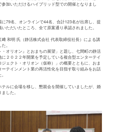
で参加いただけるハイブリッド型での開催となりまし
に79名、オンラインで44名、合計123名が出席し、提
議いただいたところ、全て原案通り承認されました。
﨑 和明 氏（静活株式会社 代表取締役社長）による講
した。
ト・オリオン』とおまちの展望」と題し、七間町の静活
地に２０２２年開業を予定している複合型エンターテイ
ロジェクト・オリオン（仮称）」の概要とともに、おま
ターテインメント業の再活性化を目指す取り組みをお話
た。
ホテルに会場を移し、懇親会を開催していましたが、婚
りました。