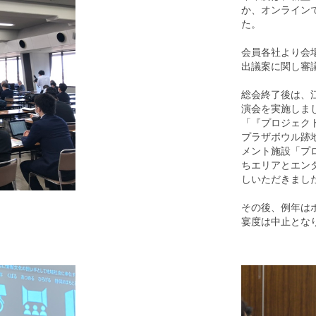
か、オンライン
た。
会員各社より会場
出議案に関し審
総会終了後は、江
演会を実施しま
「『プロジェク
プラザボウル跡
メント施設「プ
ちエリアとエン
しいただきまし
その後、例年は
宴度は中止とな