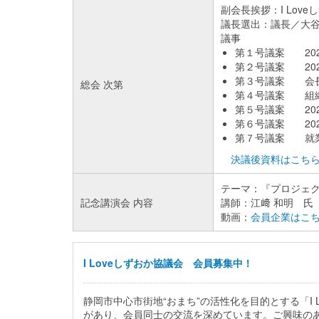
副会長挨拶：I Lo
議長選出：議長／大
議事
第１号議案 202
第２号議案 20
第３号議案 会
総会 次第
第４号議案 組
第５号議案 20
第６号議案 20
第７号議案 就業
決議後資料はこち
テーマ：『プロジェ
記念講演会 内容
講師：江﨑 和明 氏
動画：
会員企業はこ
I Loveしずおか協議会 会員募集中！
静岡市中心市街地“おまち”の活性化を目的とする「
があり、会員同士の交流を深めています。ご興味のある