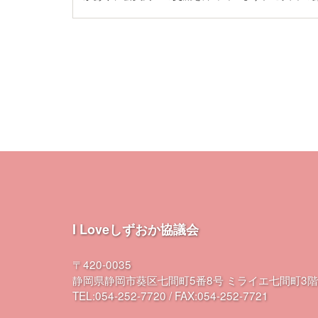
I Loveしずおか協議会
〒420-0035
静岡県静岡市葵区七間町5番8号 ミライエ七間町3階
TEL:054-252-7720 / FAX:054-252-7721