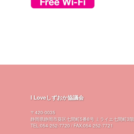
I Loveしずおか協議会
〒420-0035
静岡県静岡市葵区七間町5番8号 ミライエ七間町3階
TEL:054-252-7720 / FAX:054-252-7721