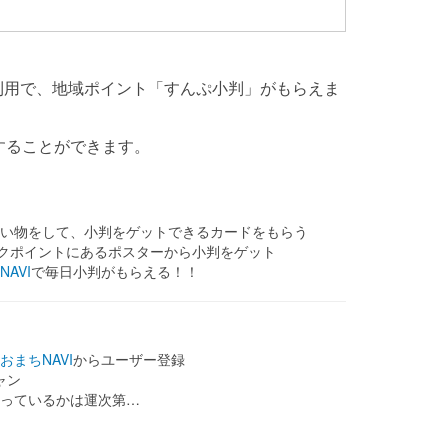
利用
で、地域ポイント「すんぷ小判」がもらえま
することができます。
で買い物をして、小判をゲットできるカードをもらう
ックポイントにあるポスターから小判をゲット
AVI
で毎日小判がもらえる！！
おまちNAVI
からユーザー登録
ャン
っているかは運次第…