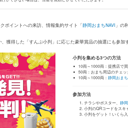
ックポイントへの来訪、情報集約サイト「
静岡おまちNAVI
」の
か、獲得した「すんぷ小判」に応じた豪華賞品の抽選にも参加
小判を集める3つの方法
10両～1000両：提携店
50両：おまち周辺のチェ
10両～1000両：
静岡おまちN
参加方法
チラシやポスター、
静岡
小判のQRコードをスキ
小判をゲット！いくら入