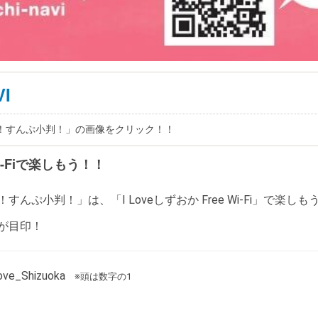
I
見！すんぷ小判！」の画像をクリック！！
-Fiで楽しもう！！
んぷ小判！」は、「I Loveしずおか Free Wi-Fi」で楽しも
が目印！
e_Shizuoka
※頭は数字の1