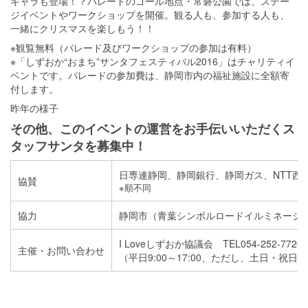
キャラも登場！？パレードのゴール地点・常磐公園では、ステー
ジイベントやワークショップを開催。観る人も、参加する人も、
一緒にクリスマスを楽しもう！！
※観覧無料（パレード及びワークショップの参加は有料）
※「しずおか“おまち”サンタフェスティバル2016」はチャリティイ
ベントです。パレードの参加費は、静岡市内の福祉施設に全額寄
付します。
昨年の様子
その他、このイベントの運営をお手伝いいただくス
タッフサンタを募集中！
日専連静岡、静岡銀行、静岡ガス、NTT西
協賛
※順不同
協力
静岡市（青葉シンボルロードイルミネーシ
I Loveしずおか協議会 TEL054-252-7720
主催・お問い合わせ
（平日9:00～17:00、ただし、土日・祝