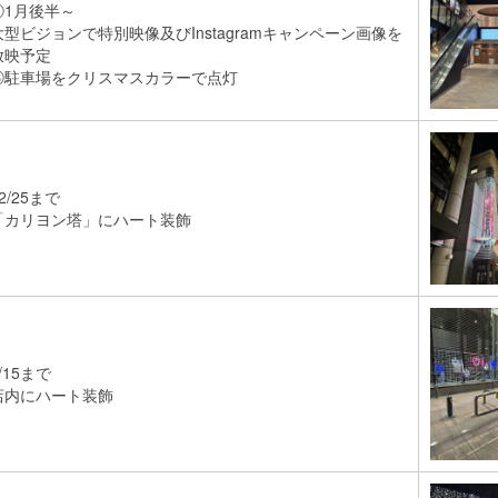
②1月後半～
大型ビジョンで特別映像及びInstagramキャンペーン画像を
放映予定
③駐車場をクリスマスカラーで点灯
2/25まで
「カリヨン塔」にハート装飾
/15まで
店内にハート装飾